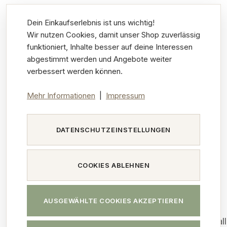
chemische UV-Filter, da viele dieser Stoffe
Dein Einkaufserlebnis ist uns wichtig!
potenziell gesundheitsschädlich sein können.
Wir nutzen Cookies, damit unser Shop zuverlässig
funktioniert, Inhalte besser auf deine Interessen
Außerdem haben chemische UV-Filter unter
abgestimmt werden und Angebote weiter
verbessert werden können.
Umständen umstrittene Auswirkungen auf die
Umwelt. Einige Filter stehen im Verdacht Korallen
Mehr Informationen
|
Impressum
zu bleichen und deren Absterben zu
verursachen.
DATENSCHUTZEINSTELLUNGEN
Infos dazu und welche Auswirkungen UV-Filter
COOKIES ABLEHNEN
auf unser Öko-System haben kann, kannst du
hier nachlesen:
AUSGEWÄHLTE COOKIES AKZEPTIEREN
https://www.prowildlife.de/aktuelles/meldung/koral