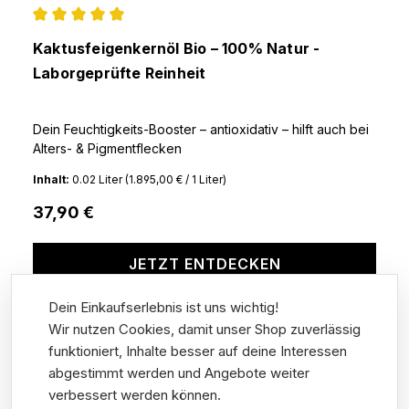
Durchschnittliche Bewertung von 4.93 von 5 Ster
Kaktusfeigenkernöl Bio – 100% Natur -
Laborgeprüfte Reinheit
Dein Feuchtigkeits-Booster – antioxidativ – hilft auch bei
Alters- & Pigmentflecken
Inhalt:
0.02 Liter
(1.895,00 € / 1 Liter)
37,90 €
JETZT ENTDECKEN
Dein Einkaufserlebnis ist uns wichtig!
Wir nutzen Cookies, damit unser Shop zuverlässig
funktioniert, Inhalte besser auf deine Interessen
abgestimmt werden und Angebote weiter
Für wen sind Gesichtsöle geeignet?
verbessert werden können.