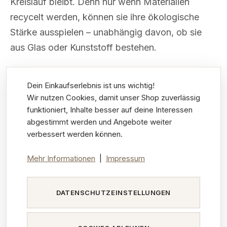
Kreislauf bleibt. Denn nur wenn Materialien
recycelt werden, können sie ihre ökologische
Stärke ausspielen – unabhängig davon, ob sie
aus Glas oder Kunststoff bestehen.
Dein Einkaufserlebnis ist uns wichtig!
Wir nutzen Cookies, damit unser Shop zuverlässig
3. Green-PE – Verpackung aus
funktioniert, Inhalte besser auf deine Interessen
abgestimmt werden und Angebote weiter
Zuckerrohr statt Erdöl
verbessert werden können.
Kunststoffe müssen nicht zwangsläufig auf Erdöl
Mehr Informationen
|
Impressum
basieren. Mit
Green-PE
gibt es eine biobasierte
Alternative, die gleich mehrere Vorteile für Klima
DATENSCHUTZEINSTELLUNGEN
und Umwelt bietet.