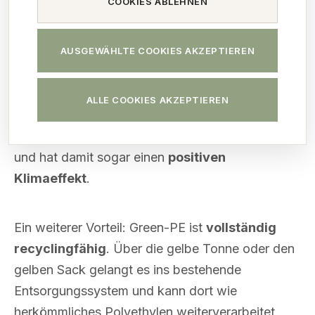
COOKIES ABLEHNEN
Der Rohstoff stammt aus Zuckerrohr, einer
genügsamen Pflanze, die beim Wachsen bereits
CO₂ aus der Luft bindet
. Für die Herstellung von
AUSGEWÄHLTE COOKIES AKZEPTIEREN
Green-PE werden keine fossilen Brennstoffe
benötigt – die Energie entsteht größtenteils aus
ALLE COOKIES AKZEPTIEREN
den Restfasern der Pflanze selbst. So kann eine
Tonne Green-PE bis zu 3,09 Tonnen CO₂ binden
und hat damit sogar einen
positiven
Klimaeffekt
.
Ein weiterer Vorteil: Green-PE ist
vollständig
recyclingfähig
. Über die gelbe Tonne oder den
gelben Sack gelangt es ins bestehende
Entsorgungssystem und kann dort wie
herkömmliches Polyethylen weiterverarbeitet